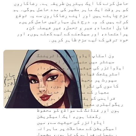
حاصل کرنے کا ایک بہترین طریقہ ہے۔ رضاکاروں
کو ہر وقت ایک ماہر مشیر کی مدد حاصل ہوگی۔ ہم
عزم چاہتے ہیں اور اپنے رضاکاروں سے یہ توقع
کرتے ہیں کہ وہ درج ذیل مہارتیں حاصل کریں،
قابل اعتماد، صبر و تحمل، غیر فیصلہ کن،
پراعتماد، اور سیکھنے کے لیے کھلے ہوں، اور
خود ترقی کے لیے عزم ظاہر کریں۔
ون اسٹاپ ایڈوائس اینڈ ٹریننگ
سینٹر میں منیجر اور امیگریشن
ایڈوائزر کی حیثیت سے، میرا کردار
عذرا جان
اسٹریٹجک قیادت اور خصوصی کلائنٹ
بانی،
سپورٹ پر محیط ہے۔ میں تنظیم کے
(وہ)
منیجر اور
کاموں کی نگرانی کرتا ہوں، اعلیٰ
امیگریشن
معیار کے مشورے اور خدمات کی
ایڈوائزر
فراہمی کو یقینی بناتا ہوں اور
ریگولیٹری معیارات کی تعمیل کرتا
ہوں اور فنڈنگ کے مواقع کو محفوظ
رکھتا ہوں، ایک امیگریشن
ایڈوائزر کی حیثیت سے، میں
امیگریشن کے معاملات پر ماہرانہ
رہنمائی فراہم کرتا ہوں، بشمول