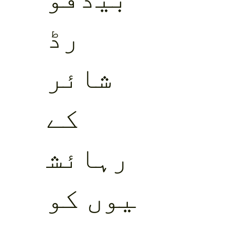
رڈ
شائر
کے
رہائش
یوں کو