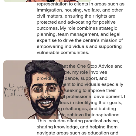
representation to clients in areas such as
immigration, housing, welfare, and other
civil matters, ensuring their rights are
protected and advocating for positive
outcomes. My role combines strategic
planning, team management, and legal
expertise to drive the centre's mission of
empowering individuals and supporting
vulnerable communities.
As a mentor at the One Stop Advice and
Training Centre, my role involves
providing guidance, support, and
آسیب خان
encouragement to individuals especially
سرپرست/
the youth on seeking to improve their
(وہ)
ملازمت مشیر
personal and professional development. I
assist mentees in identifying their goals,
overcoming challenges, and building
confidence to achieve their aspirations.
This includes offering practical advice,
sharing knowledge, and helping them
navigate areas such as education and