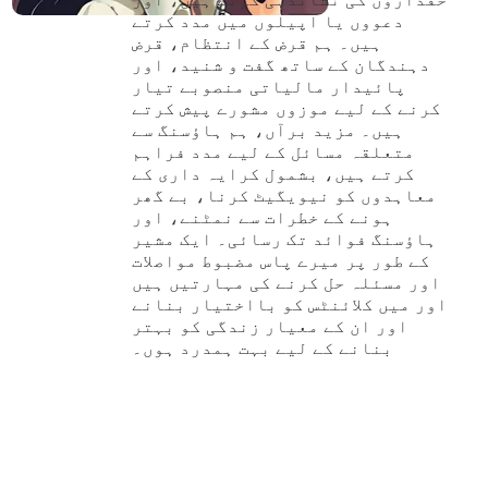
دعووں یا اپیلوں میں مدد کرتے
ہیں۔ ہم قرض کے انتظام، قرض
دہندگان کے ساتھ گفت و شنید، اور
پائیدار مالیاتی منصوبے تیار
کرنے کے لیے موزوں مشورے پیش کرتے
ہیں۔ مزید برآں، ہم ہاؤسنگ سے
متعلقہ مسائل کے لیے مدد فراہم
کرتے ہیں، بشمول کرایہ داری کے
معاہدوں کو نیویگیٹ کرنا، بے گھر
ہونے کے خطرات سے نمٹنے، اور
ہاؤسنگ فوائد تک رسائی۔ ایک مشیر
کے طور پر میرے پاس مضبوط مواصلات
اور مسئلہ حل کرنے کی مہارتیں ہیں
اور میں کلائنٹس کو بااختیار بنانے
اور ان کے معیار زندگی کو بہتر
بنانے کے لیے بہت ہمدرد ہوں۔