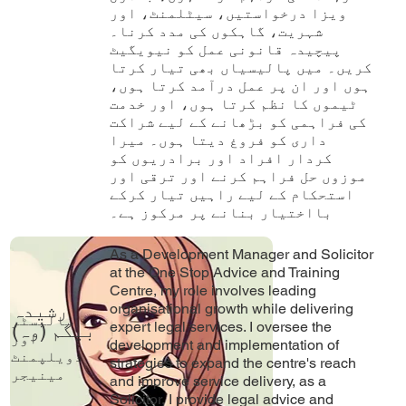
ویزا درخواستیں، سیٹلمنٹ، اور
شہریت، گاہکوں کی مدد کرنا۔
پیچیدہ قانونی عمل کو نیویگیٹ
کریں۔ میں پالیسیاں بھی تیار کرتا
ہوں اور ان پر عمل درآمد کرتا ہوں،
ٹیموں کا نظم کرتا ہوں، اور خدمت
کی فراہمی کو بڑھانے کے لیے شراکت
داری کو فروغ دیتا ہوں۔ میرا
کردار افراد اور برادریوں کو
موزوں حل فراہم کرنے اور ترقی اور
استحکام کے لیے راہیں تیار کرکے
بااختیار بنانے پر مرکوز ہے۔
As a Development Manager and Solicitor
at the One Stop Advice and Training
Centre, my role involves leading
رشیدہ
organisational growth while delivering
سالیسٹر
expert legal services. I oversee the
بیگم (وہ)
اور
development and implementation of
ڈویلپمنٹ
strategies to expand the centre's reach
مینیجر
and improve service delivery, as a
Solicitor, I provide legal advice and