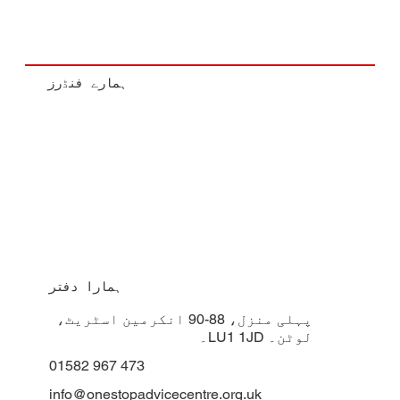
ہمارے فنڈرز
ہمارا دفتر
پہلی منزل، 88-90 انکرمین اسٹریٹ،
لوٹن۔ LU1 1JD۔
01582 967 473
info@onestopadvicecentre.org.uk