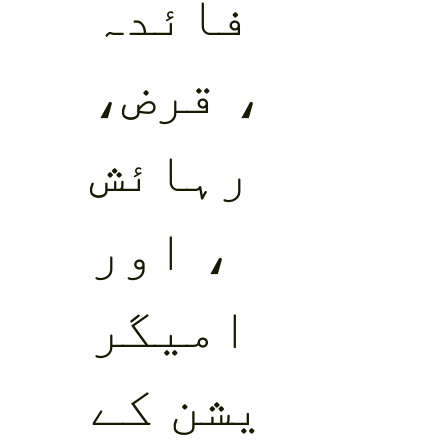
فائدہ
، قرض،
رہائش
، اور
امیگر
یشن کے