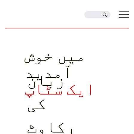
میں خوش
آمدید
زبان
ایک سٹاپ
کی
رکاوٹ