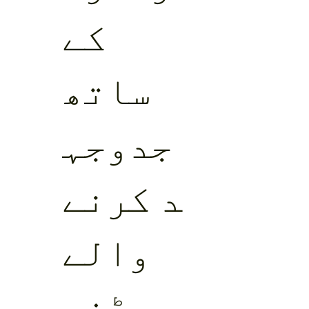
کے
ساتھ
جدوجہ
د کرنے
والے
بیڈفو