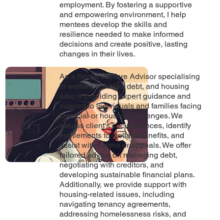
employment. By fostering a supportive
and empowering environment, I help
mentees develop the skills and
resilience needed to make informed
decisions and create positive, lasting
changes in their lives.
As a Social Welfare Advisor specialising
in welfare benefits, debt, and housing
advice providing expert guidance and
ملیحہ
support to individuals and families facing
سماجی
financial or housing challenges. We
کیانی
بہبود کے
assess client's circumstances, identify
(وہ/وہ)
مشیر
entitlements to welfare benefits, and
assist with claims or appeals. We offer
tailored advice on managing debt,
negotiating with creditors, and
developing sustainable financial plans.
Additionally, we provide support with
housing-related issues, including
navigating tenancy agreements,
addressing homelessness risks, and