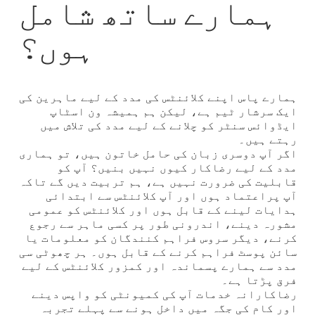
ہمارے ساتھ شامل
ہوں؟
ہمارے پاس اپنے کلائنٹس کی مدد کے لیے ماہرین کی
ایک سرشار ٹیم ہے، لیکن ہم ہمیشہ ون اسٹاپ
ایڈوائس سنٹر کو چلانے کے لیے مدد کی تلاش میں
رہتے ہیں۔
اگر آپ دوسری زبان کی حامل خاتون ہیں، تو ہماری
مدد کے لیے رضاکار کیوں نہیں بنیں؟ آپ کو
قابلیت کی ضرورت نہیں ہے، ہم تربیت دیں گے تاکہ
آپ پراعتماد ہوں اور آپ کلائنٹس سے ابتدائی
ہدایات لینے کے قابل ہوں اور کلائنٹس کو عمومی
مشورہ دینے، اندرونی طور پر کسی ماہر سے رجوع
کرنے، دیگر سروس فراہم کنندگان کو معلومات یا
سائن پوسٹ فراہم کرنے کے قابل ہوں۔ ہر چھوٹی سی
مدد سے ہمارے پسماندہ اور کمزور کلائنٹس کے لیے
فرق پڑتا ہے۔
رضاکارانہ خدمات آپ کی کمیونٹی کو واپس دینے
اور کام کی جگہ میں داخل ہونے سے پہلے تجربہ