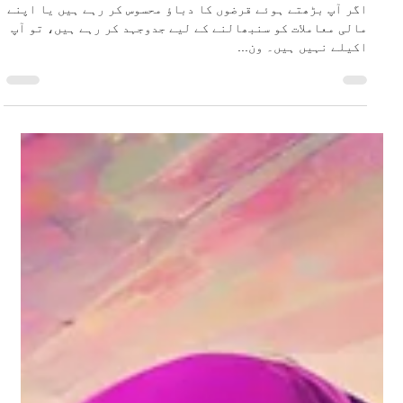
اگر آپ بڑھتے ہوئے قرضوں کا دباؤ محسوس کر رہے ہیں یا اپنے
مالی معاملات کو سنبھالنے کے لیے جدوجہد کر رہے ہیں، تو آپ
اکیلے نہیں ہیں۔ ون...